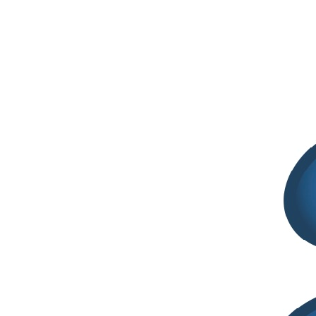
Eventi
Eventi passati
Giornata di studio “La laurea in Chimica e
Tecnologia Farmaceutiche e il mondo del lavoro”
Il giorno 12 maggio 2017 si terrà, presso il Dipartimento di Scienze
Farmaceutiche dell'Università degli Studi di Milano una giornata di
studio "La laurea in…
Segreteria SITELF
Aprile 11, 2017