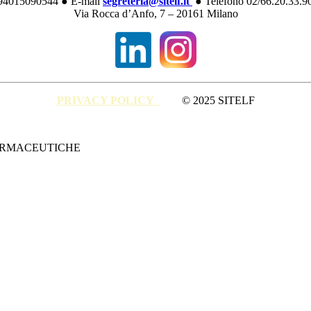
: 94015090544 ● E-mail
segreteria@sitelf.it
● Telefono 02/66.20.33.90 
Via Rocca d’Anfo, 7 – 20161 Milano
PRIVACY POLICY
© 2025 SITELF
FARMACEUTICHE