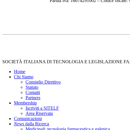
Partita Iva: 16074291002 – Codice fiscale
Close
SOCIETÀ ITALIANA DI TECNOLOGIA E LEGISLAZIONE 
Menu
Home
Chi Siamo
Consiglio Direttivo
Statuto
Contatti
Partners
Membership
Iscriviti a SITELF
Area Riservata
Comunicazioni
News
dalla Ricerca
Medicinali: tecnologia farmaceutica e galenica