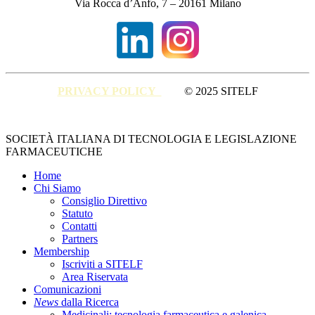
Via Rocca d’Anfo, 7 – 20161 Milano
PRIVACY POLICY
© 2025 SITELF
Close
SOCIETÀ ITALIANA DI TECNOLOGIA E LEGISLAZIONE
Menu
FARMACEUTICHE
Home
Chi Siamo
Consiglio Direttivo
Statuto
Contatti
Partners
Membership
Iscriviti a SITELF
Area Riservata
Comunicazioni
News
dalla Ricerca
Medicinali: tecnologia farmaceutica e galenica