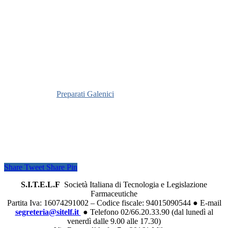
Definizione
Vedi
Preparati Galenici
Share
Tweet
Share
Pin
S.I.T.E.L.F
Società Italiana di Tecnologia e Legislazione
Farmaceutiche
Partita Iva: 16074291002 – Codice fiscale: 94015090544 ● E-mail
segreteria@sitelf.it
● Telefono 02/66.20.33.90 (dal lunedì al
venerdì dalle 9.00 alle 17.30)