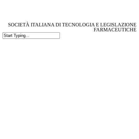
Skip
to
main
content
SOCIETÀ ITALIANA DI TECNOLOGIA E LEGISLAZIONE
FARMACEUTICHE
Close
Search