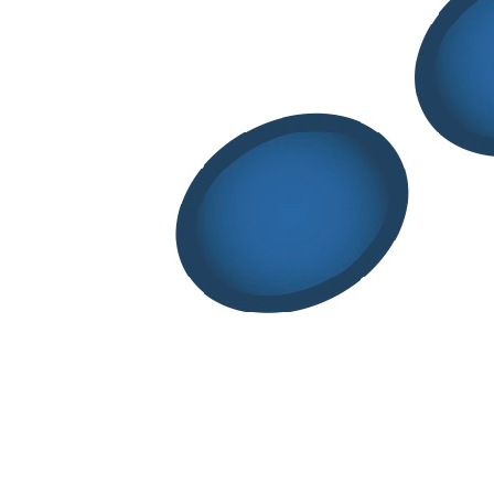
Nanotecnologie e terapie avanzate
Prodotti per la salute
Normativa farmaceutica, Scienze regolatorie e Social
Pharmacy
Farmacoutilizzazione, Farmacoeconomia e Accesso al
mercato
Eventi
Glossario
Login/Area Riservata
By continuing to browse this site, you agree to our use of cookies.
I
Understand
Agree