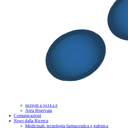
PRIVACY POLICY
© 2025 SITELF
Close
SOCIETÀ ITALIANA DI TECNOLOGIA E LEGISLAZIONE
Menu
FARMACEUTICHE
Home
Chi Siamo
Consiglio Direttivo
Statuto
Contatti
Partners
Membership
Iscriviti a SITELF
Area Riservata
Comunicazioni
News
dalla Ricerca
Medicinali: tecnologia farmaceutica e galenica