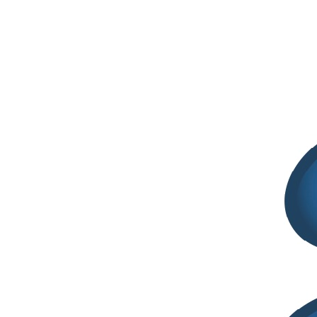
Eventi in corso
2° SITCOSM CONFERENCE | 27 -28 Ottobre 2026
| Palazzo Pomilio, Pescara
Promotori di questa iniziativa sono ricercatori, ricercatrici e docenti
universitarie specializzati in cosmetologia, associate alla SITELF
(Società Italiana di Tecnologia…
Segreteria SITELF
Giugno 26, 2026
S.I.T.E.L.F
Società Italiana di Tecnologia e Legislazione
Farmaceutiche
Partita Iva: 16074291002 – Codice fiscale: 94015090544 ● E-mail
segreteria@sitelf.it
● Telefono 02/66.20.33.90 (dal lunedì al
venerdì dalle 9.00 alle 17.30)
Via Rocca d’Anfo, 7 – 20161 Milano