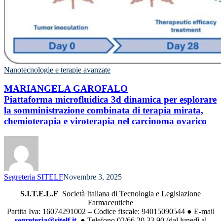
Nanotecnologie e terapie avanzate
MARIANGELA GAROFALO
Piattaforma microfluidica 3d dinamica per esplorare
la somministrazione combinata di terapia mirata,
chemioterapia e viroterapia nel carcinoma ovarico
Segreteria SITELF
Novembre 3, 2025
S.I.T.E.L.F
Società Italiana di Tecnologia e Legislazione
Farmaceutiche
Partita Iva: 16074291002 – Codice fiscale: 94015090544 ● E-mail
segreteria@sitelf.it
● Telefono 02/66.20.33.90 (dal lunedì al