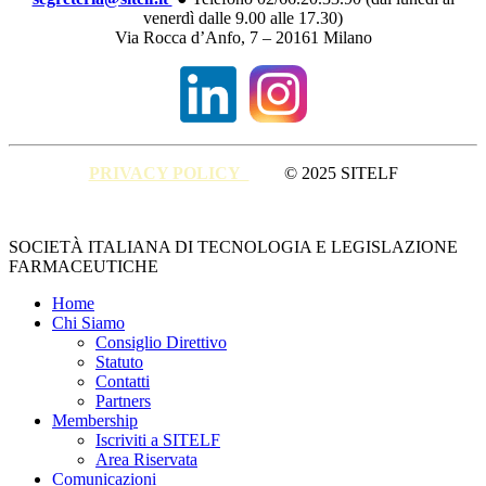
venerdì dalle 9.00 alle 17.30)
Via Rocca d’Anfo, 7 – 20161 Milano
PRIVACY POLICY
© 2025 SITELF
Close
SOCIETÀ ITALIANA DI TECNOLOGIA E LEGISLAZIONE
Menu
FARMACEUTICHE
Home
Chi Siamo
Consiglio Direttivo
Statuto
Contatti
Partners
Membership
Iscriviti a SITELF
Area Riservata
Comunicazioni