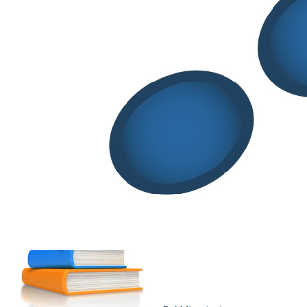
Special Issue “Regulatory and Technological Aspects
of New Drugs for Old Active Pharmaceutical
Ingredients”
Special Issue "Regulatory and Technological Aspects of New Drugs
for Old Active Pharmaceutical Ingredients" Editors Paola
Minghetti, Umberto M.…
Segreteria SITELF
Novembre 12, 2020