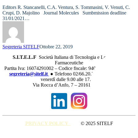
Editors R. Stancanelli, C.A. Ventura, S. Tommasini, V. Venuti, C.
Crupi, D. Majolino Journal Molecules Sumbmission deadline
31/01/2021…
Segreteria SITELF
Ottobre 22, 2019
S.I.T.E.L.F
Società Italiana di Tecnologia e Legislazione
Farmaceutiche
Partita Iva: 16074291002 – Codice fiscale: 94015090544 ● E-mail
segreteria@sitelf.it
● Telefono 02/66.20.33.90 (dal lunedì al
venerdì dalle 9.00 alle 17.30)
Via Rocca d’Anfo, 7 – 20161 Milano
PRIVACY POLICY
© 2025 SITELF