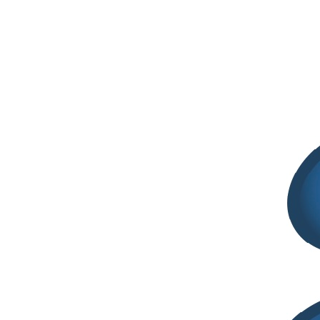
Nanoparticles as Drug Delivery Systems for
Biomedical Applications”
Special Issue Editors Prof. Dr. Piera Di Martino Guest Editor
Department of Pharmacy, University G. D’Annunzio Chieti-
Pescara, 66100 Chieti, Italy…
Segreteria SITELF
Marzo 13, 2023
Pubblicazioni