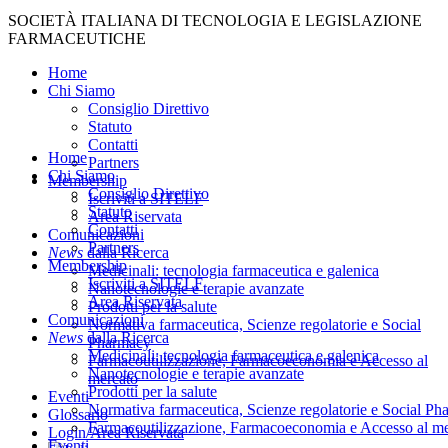
Close
SOCIETÀ ITALIANA DI TECNOLOGIA E LEGISLAZIONE
Menu
FARMACEUTICHE
Home
Chi Siamo
Consiglio Direttivo
Statuto
Contatti
Menu
Home
Partners
Chi Siamo
Membership
Consiglio Direttivo
Iscriviti a SITELF
Statuto
Area Riservata
Contatti
Comunicazioni
Partners
News
dalla Ricerca
Membership
Medicinali: tecnologia farmaceutica e galenica
Iscriviti a SITELF
Nanotecnologie e terapie avanzate
Area Riservata
Prodotti per la salute
Comunicazioni
Normativa farmaceutica, Scienze regolatorie e Social
News
dalla Ricerca
Pharmacy
Medicinali: tecnologia farmaceutica e galenica
Farmacoutilizzazione, Farmacoeconomia e Accesso al
Nanotecnologie e terapie avanzate
mercato
Prodotti per la salute
Eventi
Normativa farmaceutica, Scienze regolatorie e Social P
Glossario
Farmacoutilizzazione, Farmacoeconomia e Accesso al m
Login/Area Riservata
Eventi