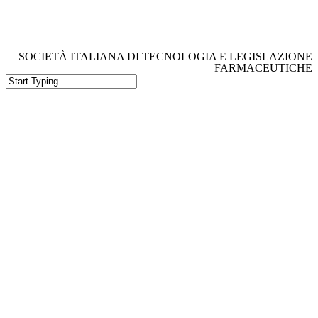
Skip
to
main
content
SOCIETÀ ITALIANA DI TECNOLOGIA E LEGISLAZIONE
FARMACEUTICHE
Close
Search