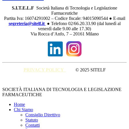
S.I.T.E.L.F
Società Italiana di Tecnologia e Legislazione
Farmaceutiche
Partita Iva: 16074291002 – Codice fiscale: 94015090544 ● E-mail
segreteria@sitelf.it
● Telefono 02/66.20.33.90 (dal lunedì al
venerdì dalle 9.00 alle 17.30)
Via Rocca d’Anfo, 7 – 20161 Milano
PRIVACY POLICY
© 2025 SITELF
Close
SOCIETÀ ITALIANA DI TECNOLOGIA E LEGISLAZIONE
Menu
FARMACEUTICHE
Home
Chi Siamo
Consiglio Direttivo
Statuto
Contatti