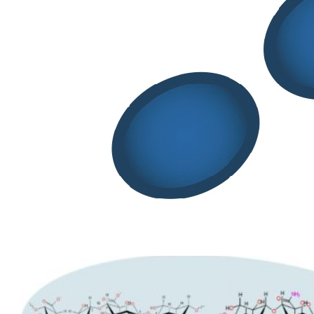
Nanotecnologie e terapie avanzate
CLAUDIA CARBONE
Studi in vitro e in vivo su NLC somministrate per
via topica oculare per il trattamento del melanoma
uveale
Segreteria SITELF
Giugno 6, 2024