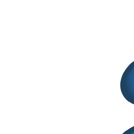
Somministrazione non invasiva di peptidi
utilizzando nanoparticelle di chitosano prodotte
tramite tecnologia microfluidica
Segreteria SITELF
Giugno 7, 2024