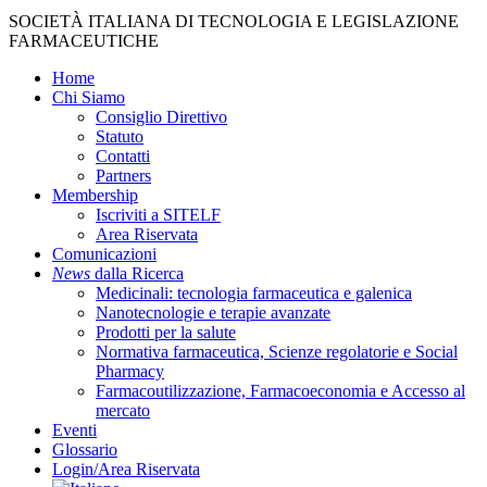
Close
SOCIETÀ ITALIANA DI TECNOLOGIA E LEGISLAZIONE
Menu
FARMACEUTICHE
Home
Chi Siamo
Consiglio Direttivo
Statuto
Contatti
Partners
Membership
Iscriviti a SITELF
Area Riservata
Comunicazioni
News
dalla Ricerca
Medicinali: tecnologia farmaceutica e galenica
Nanotecnologie e terapie avanzate
Prodotti per la salute
Normativa farmaceutica, Scienze regolatorie e Social
Pharmacy
Farmacoutilizzazione, Farmacoeconomia e Accesso al
mercato
Eventi
Glossario
Login/Area Riservata