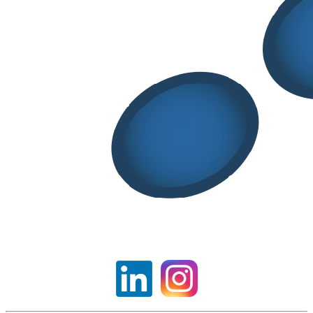
SITELF ben rappresentata al Tavolo
Integratori del Ministero
Aprile 28, 2026
Audizione di SITELF al senato sul DDL
riforma legislazione farmaceutica
Aprile 15, 2026
Share
Tweet
Share
Pin
S.I.T.E.L.F
Società Italiana di Tecnologia e Legislazione
Farmaceutiche
Partita Iva: 16074291002 – Codice fiscale: 94015090544 ● E-mail
segreteria@sitelf.it
● Telefono 02/66.20.33.90 (dal lunedì al
venerdì dalle 9.00 alle 17.30)
Via Rocca d’Anfo, 7 – 20161 Milano