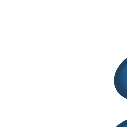
Documento ADAFIS – Integratori alimentari,
nuove linee guida per uniformare i controlli di qualità delle
compresse
Luglio 29, 2026
2° SITCOSM CONFERENCE | 27 -28
Ottobre 2026 | Palazzo Pomilio, Pescara
Giugno 26, 2026
International Pharmaceutical Technology
Symposium | 9th-11th Sept. 2026 | Ankara
Maggio 8, 2026