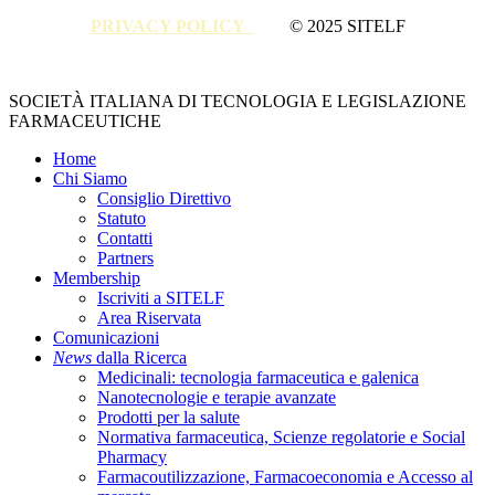
PRIVACY POLICY
© 2025 SITELF
Close
SOCIETÀ ITALIANA DI TECNOLOGIA E LEGISLAZIONE
Menu
FARMACEUTICHE
Home
Chi Siamo
Consiglio Direttivo
Statuto
Contatti
Partners
Membership
Iscriviti a SITELF
Area Riservata
Comunicazioni
News
dalla Ricerca
Medicinali: tecnologia farmaceutica e galenica
Nanotecnologie e terapie avanzate
Prodotti per la salute
Normativa farmaceutica, Scienze regolatorie e Social
Pharmacy
Farmacoutilizzazione, Farmacoeconomia e Accesso al