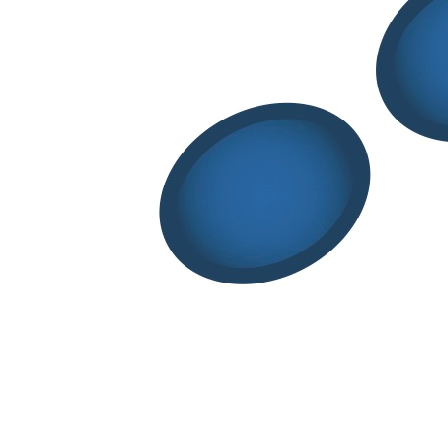
Area Riservata
Comunicazioni
News
dalla Ricerca
Medicinali: tecnologia farmaceutica e galenica
Nanotecnologie e terapie avanzate
Prodotti per la salute
Normativa farmaceutica, Scienze regolatorie e Social
Pharmacy
Farmacoutilizzazione, Farmacoeconomia e Accesso al
mercato
Eventi
Glossario
Login/Area Riservata
By continuing to browse this site, you agree to our use of cookies.
I
Understand
Agree