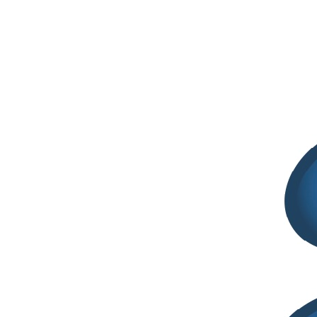
Post Recenti
Documento ADAFIS – Integratori alimentari,
nuove linee guida per uniformare i controlli di qualità delle
compresse
Luglio 29, 2026
2° SITCOSM CONFERENCE | 27 -28
Ottobre 2026 | Palazzo Pomilio, Pescara
Giugno 26, 2026
International Pharmaceutical Technology
Symposium | 9th-11th Sept. 2026 | Ankara
Maggio 8, 2026