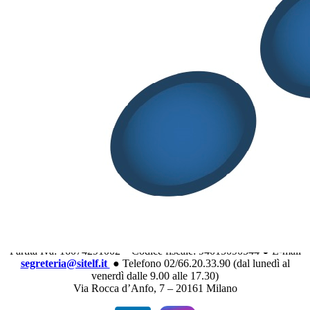
SITELF ben rappresentata al Tavolo
Integratori del Ministero
Aprile 28, 2026
Audizione di SITELF al senato sul DDL
riforma legislazione farmaceutica
Aprile 15, 2026
Share
Tweet
Share
Pin
S.I.T.E.L.F
Società Italiana di Tecnologia e Legislazione
Farmaceutiche
Partita Iva: 16074291002 – Codice fiscale: 94015090544 ● E-mail
segreteria@sitelf.it
● Telefono 02/66.20.33.90 (dal lunedì al
venerdì dalle 9.00 alle 17.30)
Via Rocca d’Anfo, 7 – 20161 Milano