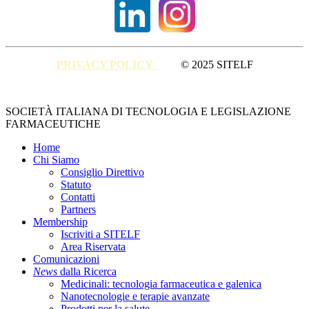
PRIVACY POLICY
© 2025 SITELF
Close
SOCIETÀ ITALIANA DI TECNOLOGIA E LEGISLAZIONE
Menu
FARMACEUTICHE
Home
Chi Siamo
Consiglio Direttivo
Statuto
Contatti
Partners
Membership
Iscriviti a SITELF
Area Riservata
Comunicazioni
News
dalla Ricerca
Medicinali: tecnologia farmaceutica e galenica
Nanotecnologie e terapie avanzate
Prodotti per la salute