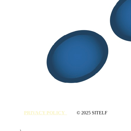
Audizione di SITELF al senato sul DDL
riforma legislazione farmaceutica
Aprile 15, 2026
Share
Tweet
Share
Pin
S.I.T.E.L.F
Società Italiana di Tecnologia e Legislazione
Farmaceutiche
Partita Iva: 16074291002 – Codice fiscale: 94015090544 ● E-mail
segreteria@sitelf.it
● Telefono 02/66.20.33.90 (dal lunedì al
venerdì dalle 9.00 alle 17.30)
Via Rocca d’Anfo, 7 – 20161 Milano
PRIVACY POLICY
© 2025 SITELF