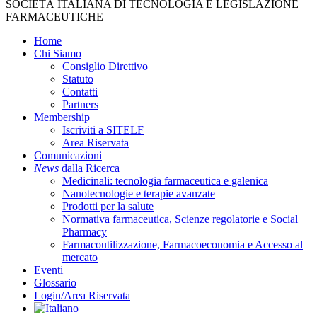
Close
SOCIETÀ ITALIANA DI TECNOLOGIA E LEGISLAZIONE
Menu
FARMACEUTICHE
Home
Chi Siamo
Consiglio Direttivo
Statuto
Contatti
Partners
Membership
Iscriviti a SITELF
Area Riservata
Comunicazioni
News
dalla Ricerca
Medicinali: tecnologia farmaceutica e galenica
Nanotecnologie e terapie avanzate
Prodotti per la salute
Normativa farmaceutica, Scienze regolatorie e Social
Pharmacy
Farmacoutilizzazione, Farmacoeconomia e Accesso al
mercato
Eventi
Glossario
Login/Area Riservata