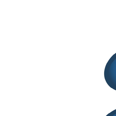
Post Recenti
Documento ADAFIS – Integratori alimentari,
nuove linee guida per uniformare i controlli di qualità delle
compresse
Luglio 29, 2026
2° SITCOSM CONFERENCE | 27 -28
Ottobre 2026 | Palazzo Pomilio, Pescara
Giugno 26, 2026
International Pharmaceutical Technology
Symposium | 9th-11th Sept. 2026 | Ankara
Maggio 8, 2026