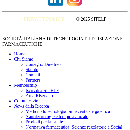
PRIVACY POLICY
© 2025 SITELF
Close
SOCIETÀ ITALIANA DI TECNOLOGIA E LEGISLAZIONE
Menu
FARMACEUTICHE
Home
Chi Siamo
Consiglio Direttivo
Statuto
Contatti
Partners
Membership
Iscriviti a SITELF
Area Riservata
Comunicazioni
News
dalla Ricerca
Medicinali: tecnologia farmaceutica e galenica
Nanotecnologie e terapie avanzate
Prodotti per la salute
Normativa farmaceutica, Scienze regolatorie e Social