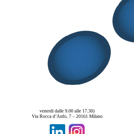
SITELF ben rappresentata al Tavolo
Integratori del Ministero
Aprile 28, 2026
Audizione di SITELF al senato sul DDL
riforma legislazione farmaceutica
Aprile 15, 2026
Share
Tweet
Share
Pin
S.I.T.E.L.F
Società Italiana di Tecnologia e Legislazione
Farmaceutiche
Partita Iva: 16074291002 – Codice fiscale: 94015090544 ● E-mail
segreteria@sitelf.it
● Telefono 02/66.20.33.90 (dal lunedì al
venerdì dalle 9.00 alle 17.30)
Via Rocca d’Anfo, 7 – 20161 Milano