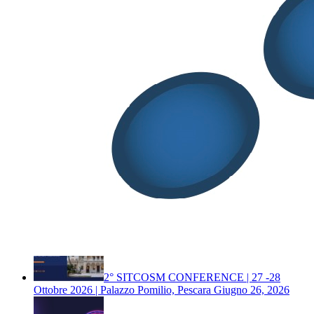
ISCRIZIONE A PAGAMENTO
Cerca
Cerca
Post Recenti
Documento ADAFIS – Integratori alimentari,
nuove linee guida per uniformare i controlli di qualità delle
compresse
Luglio 29, 2026
2° SITCOSM CONFERENCE | 27 -28
Ottobre 2026 | Palazzo Pomilio, Pescara
Giugno 26, 2026