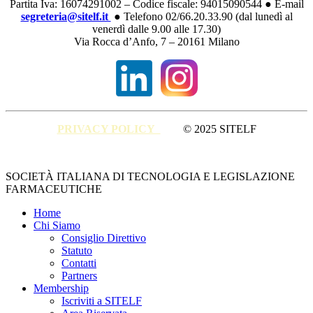
Partita Iva: 16074291002 – Codice fiscale: 94015090544 ● E-mail
segreteria@sitelf.it
● Telefono 02/66.20.33.90 (dal lunedì al
venerdì dalle 9.00 alle 17.30)
Via Rocca d’Anfo, 7 – 20161 Milano
PRIVACY POLICY
© 2025 SITELF
Close
SOCIETÀ ITALIANA DI TECNOLOGIA E LEGISLAZIONE
Menu
FARMACEUTICHE
Home
Chi Siamo
Consiglio Direttivo
Statuto
Contatti
Partners
Membership
Iscriviti a SITELF