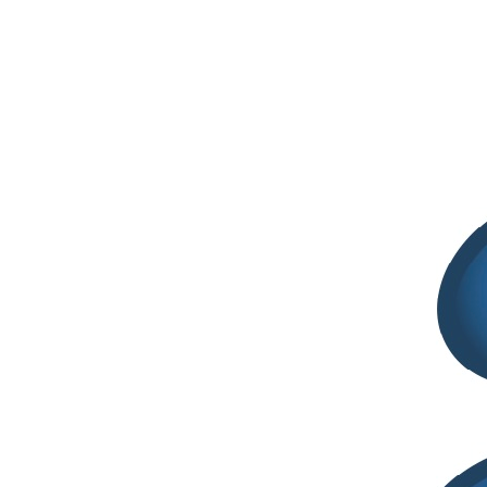
agenzie regolatorie, pazienti, accademici, operatori sanitari e aziende
farmaceutiche.
INFORMAZIONI GENERALI
SEDE DELL’EVENTO
Università degli Studi di Milano
Via Festa del Perdono, 7
Sala meeting 201
ISCRIZIONI
La quota di partecipazione è
gratuita sia per gli studenti che per i
membri delle società scientifiche (
CLICCARE QUI PER
ISCRIZIONE GRATUITA
)
;
i posti per partecipare sono
limitati
pertanto si consiglia di procedere all’iscrizione online
appena possibile.
In tutti gli altri casi, la quota di iscrizione è di euro 100 + iva
22%
ISCRIZIONE GRATUITA (ISCRITTI ALLE
ASSOCIAZIONI ORGANIZZATRICI E STUDENTI)