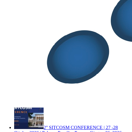
FOR MORE INFORMATION, PLEASE VISIT THE
OFFICIAL WEBSITE:
www.galenusmeeting2026.com
DOWNLOAD THE LEAFLET
Cerca
Cerca
Post Recenti
Documento ADAFIS – Integratori alimentari,
nuove linee guida per uniformare i controlli di qualità delle
compresse
Luglio 29, 2026
2° SITCOSM CONFERENCE | 27 -28