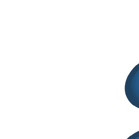
————————————————–
On May 18–19, 2026, in Naples, the
14th Galenus International
Workshop “RNA Therapeutics: Taking Stock and Glimpse into
the Future”
will take place. The event is organized by the
University of Naples “Federico II”, with the support of the Galenus
Foundation and under the patronage of the Italian Society of
Pharmaceutical Technology and Legislation (S.I.T.E.L.F.), the
Controlled Release Society – Italy Local Chapter, and the Italian
Chemical Society.
The workshop will be dedicated to the most recent advances in the
development of RNA-based therapies and will represent a valuable
opportunity for scientific exchange, as well as an important occasion
to reaffirm the key role of pharmaceutical technology in the
development of innovative RNA-based therapeutics.
The event will be held at the Conference Center of the University of
Naples Federico II, located at Via Partenope 36, Naples (Italy).
Important deadlines:
March 7, 2026: abstract submission deadline
March 14, 2026: Early Bird registration deadline