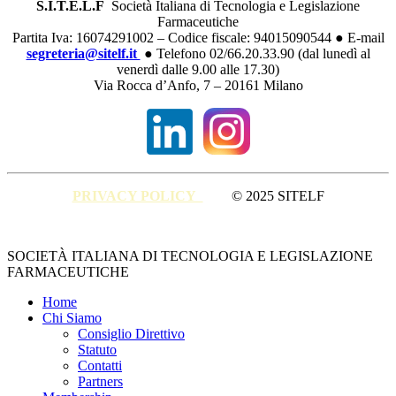
S.I.T.E.L.F
Società Italiana di Tecnologia e Legislazione
Farmaceutiche
Partita Iva: 16074291002 – Codice fiscale: 94015090544 ● E-mail
segreteria@sitelf.it
● Telefono 02/66.20.33.90 (dal lunedì al
venerdì dalle 9.00 alle 17.30)
Via Rocca d’Anfo, 7 – 20161 Milano
PRIVACY POLICY
© 2025 SITELF
Close
SOCIETÀ ITALIANA DI TECNOLOGIA E LEGISLAZIONE
Menu
FARMACEUTICHE
Home
Chi Siamo
Consiglio Direttivo
Statuto
Contatti
Partners