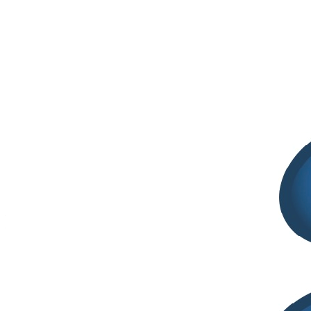
di riunire ricercatori del mondo accademico, dell’industria e delle
professioni mediche, coinvolti nel campo dei bioidrogel per le
scienze della vita, farmaceutiche, la salute e la medicina rigenerativa.
La conferenza si baserà su relazioni ad invito: 3 relatori durante la
sessione mattutina dedicata a “Basic Science and Design” e 3
relatori durante la sessione pomeridiana, incentrata su “Translational
and Applications in Drug Delivery and Regenerative Medicine”.
La partecipazione al Convegno è gratuita. E’ necessaria la
registrazione sulla webpage:
https://newaurameeting.it/product/virtual-conference-
biohydrogels-day-2021/?lang=en
La lista degli invited speakers è disponibile sulla pagina di
registrazione.
Pietro Matricardi – Chair of the Conference
Pierre Weiss – President of the Society for Biohydrogels
Cerca
Cerca