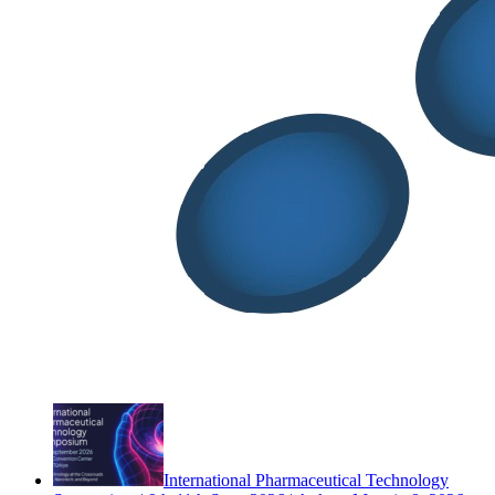
Post Recenti
Documento ADAFIS – Integratori alimentari,
nuove linee guida per uniformare i controlli di qualità delle
compresse
Luglio 29, 2026
2° SITCOSM CONFERENCE | 27 -28
Ottobre 2026 | Palazzo Pomilio, Pescara
Giugno 26, 2026
International Pharmaceutical Technology