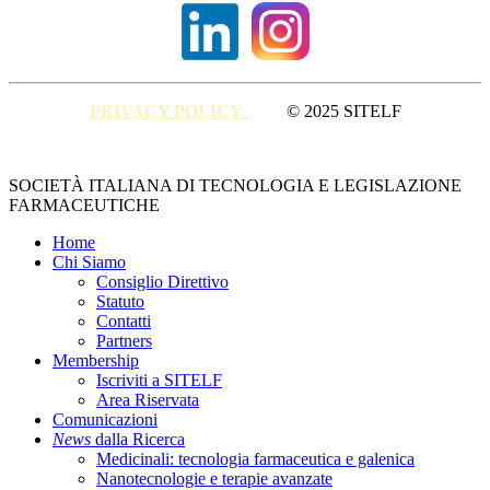
PRIVACY POLICY
© 2025 SITELF
Close
SOCIETÀ ITALIANA DI TECNOLOGIA E LEGISLAZIONE
Menu
FARMACEUTICHE
Home
Chi Siamo
Consiglio Direttivo
Statuto
Contatti
Partners
Membership
Iscriviti a SITELF
Area Riservata
Comunicazioni
News
dalla Ricerca
Medicinali: tecnologia farmaceutica e galenica
Nanotecnologie e terapie avanzate