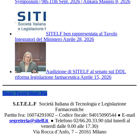
Symposium | 9th-11th Sept. 2026 | Ankara
Maggio 8, 2026
SITELF ben rappresentata al Tavolo
Integratori del Ministero
Aprile 28, 2026
Audizione di SITELF al senato sul DDL
riforma legislazione farmaceutica
Aprile 15, 2026
Share
Tweet
Share
Pin
S.I.T.E.L.F
Società Italiana di Tecnologia e Legislazione
Farmaceutiche
Partita Iva: 16074291002 – Codice fiscale: 94015090544 ● E-mail
segreteria@sitelf.it
● Telefono 02/66.20.33.90 (dal lunedì al
venerdì dalle 9.00 alle 17.30)
Via Rocca d’Anfo, 7 – 20161 Milano