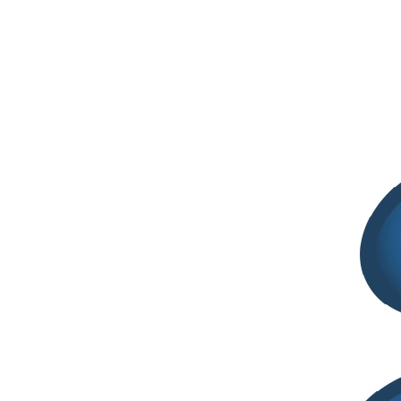
Nanotecnologie e terapie avanzate
ELIA BARI
Valutazione clinica del secretoma liofilizzato per
l’osteoartrite: uno studio clinico controllato nei cani
e una prima valutazione di sicurezza nei cavalli
Segreteria SITELF
Giugno 16, 2025