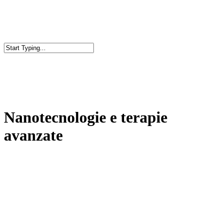
Skip
to
main
content
Close
Search
Nanotecnologie e terapie
avanzate