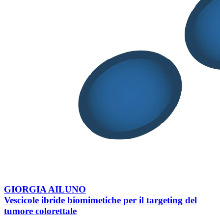
Nanotecnologie e terapie avanzate
GIORGIA AILUNO
Vescicole ibride biomimetiche per il targeting del
tumore colorettale