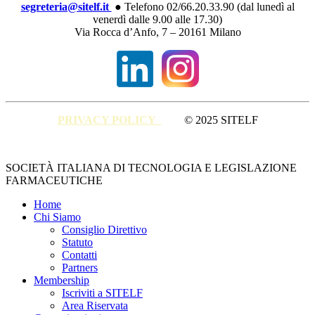
segreteria@sitelf.it
● Telefono 02/66.20.33.90 (dal lunedì al
venerdì dalle 9.00 alle 17.30)
Via Rocca d’Anfo, 7 – 20161 Milano
PRIVACY POLICY
© 2025 SITELF
Close
SOCIETÀ ITALIANA DI TECNOLOGIA E LEGISLAZIONE
Menu
FARMACEUTICHE
Home
Chi Siamo
Consiglio Direttivo
Statuto
Contatti
Partners
Membership
Iscriviti a SITELF
Area Riservata