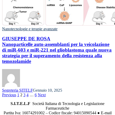
Nanotecnologie e terapie avanzate
GIUSEPPE DE ROSA
Nanoparticelle auto-assemblanti per la veicolazione
di miR-603 e miR-221 nel glioblastoma quale nuova
strategia per il superamento della resistenza alla
temozolamide
Segreteria SITELF
Gennaio 10, 2025
Previous
1
2
3
4
…
6
Next
S.I.T.E.L.F
Società Italiana di Tecnologia e Legislazione
Farmaceutiche
Partita Iva: 16074291002 – Codice fiscale: 94015090544 ● E-mail