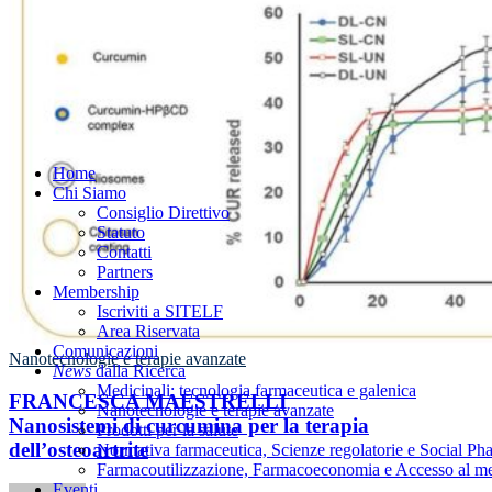
Menu
Home
Chi Siamo
Consiglio Direttivo
Statuto
Contatti
Partners
Membership
Iscriviti a SITELF
Area Riservata
Comunicazioni
Nanotecnologie e terapie avanzate
News
dalla Ricerca
Medicinali: tecnologia farmaceutica e galenica
FRANCESCA MAESTRELLI
Nanotecnologie e terapie avanzate
Nanosistemi di curcumina per la terapia
Prodotti per la salute
dell’osteoartrite
Normativa farmaceutica, Scienze regolatorie e Social P
Farmacoutilizzazione, Farmacoeconomia e Accesso al m
Eventi